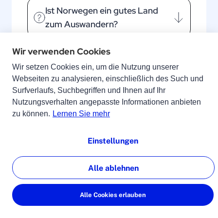
Ist Norwegen ein gutes Land
zum Auswandern?
Wir verwenden Cookies
Wir setzen Cookies ein, um die Nutzung unserer
Webseiten zu analysieren, einschließlich des Such und
Surfverlaufs, Suchbegriffen und Ihnen auf Ihr
Nutzungsverhalten angepasste Informationen anbieten
Autorin
zu können.
Lernen Sie mehr
Katharina Weckend, Content &
Communications Managerin
Einstellungen
Katharina arbeitet seit diesem Jahr bei
Alle ablehnen
lingoking als Content und SEO Managerin.
Sie ist verantwortlich für die Content- und
Alle Cookies erlauben
SEO-Strategie und schreibt Texte für die
Website, den Ratgeber und andere Medien