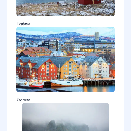
Kvaløya
Tromsø