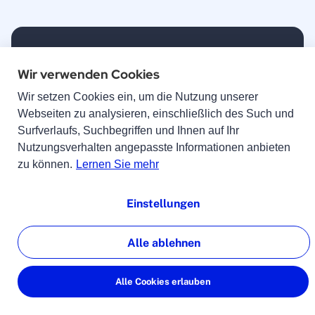
Hilfe & Kontakt
Wir verwenden Cookies
FAQs
Wir setzen Cookies ein, um die Nutzung unserer
Webseiten zu analysieren, einschließlich des Such und
Kontakt
Surfverlaufs, Suchbegriffen und Ihnen auf Ihr
Nutzungsverhalten angepasste Informationen anbieten
Versandinformationen
zu können.
Lernen Sie mehr
Widerruf
lingoking
Einstellungen
Über uns
Alle ablehnen
Ratgeber
Alle Cookies erlauben
Für Unternehmen