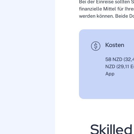
Bei der Einreise sollten
finanzielle Mittel für Ih
werden können. Beide Do
Kosten
58 NZD (32,4
NZD (29,11 E
App
Skille