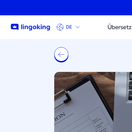
Überset
DE