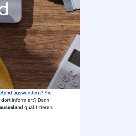
d
eland auswandern?
Sie
dort informiert? Dann
euseeland
qualifizieren.
n.