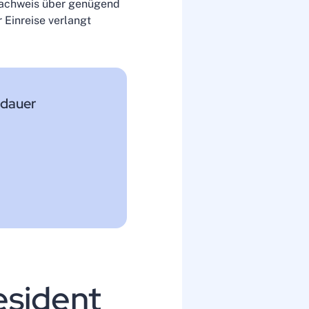
 Nachweis über genügend
r Einreise verlangt
sdauer
esident